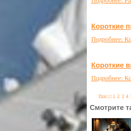
Подробнее: Р
Короткие п
Подробнее: К
Короткие 
Подробнее: К
First
<<
1
2
3
4
Смотрите т