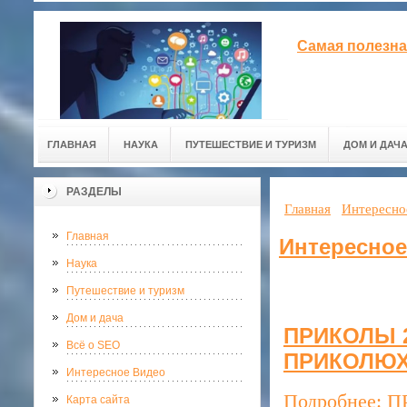
Самая полезна
ГЛАВНАЯ
НАУКА
ПУТЕШЕСТВИЕ И ТУРИЗМ
ДОМ И ДАЧ
РАЗДЕЛЫ
Главная
Интересно
Главная
Интересное
Наука
Путешествие и туризм
Дом и дача
ПРИКОЛЫ 20
Всё о SEO
ПРИКОЛЮ
Интересное Видео
Подробнее: П
Карта сайта