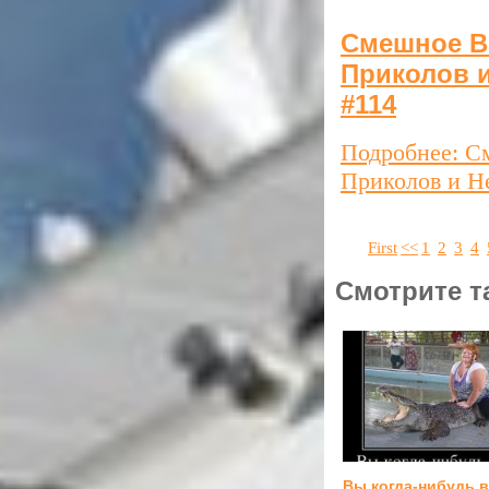
Смешное В
Приколов и
#114
Подробнее: С
Приколов и Н
First
<<
1
2
3
4
Смотрите т
Вы когда-нибудь 