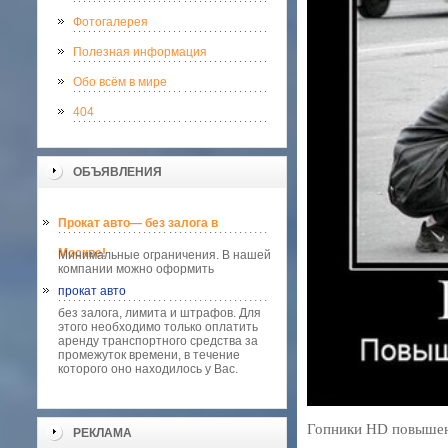
Фотогалерея
Полезная информация
Обо всём в мире
404
ОБЪЯВЛЕНИЯ
Прокат авто— без залога в
Москве!
Минимальные ограничения. В нашей
компании можно оформить
прокат авто
без залога, лимита и штрафов. Для
этого необходимо только оплатить
аренду транспортного средства за
промежуток времени, в течение
которого оно находилось у Вас.
Гопники HD повышен
РЕКЛАМА