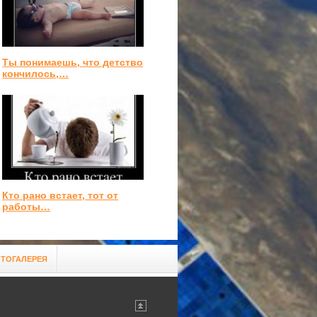
Ты понимаешь, что детство
кончилось,…
Кто рано встает, тот от
работы…
ТОГАЛЕРЕЯ