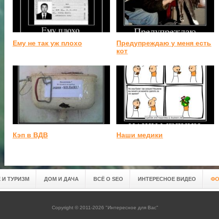
Ему не так уж плохо
Предупреждаю у меня есть
кот
Кэп в ВДВ
Наши медики
 И ТУРИЗМ
ДОМ И ДАЧА
ВСЁ О SEO
ИНТЕРЕСНОЕ ВИДЕО
ФО
Copyright © 2011-2026 "Интересное для Вас"