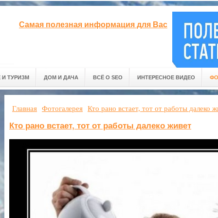
Самая полезная информация для Вас
 И ТУРИЗМ
ДОМ И ДАЧА
ВСЁ О SEO
ИНТЕРЕСНОЕ ВИДЕО
ФО
Главная
Фотогалерея
Кто рано встает, тот от работы далеко ж
Кто рано встает, тот от работы далеко живет