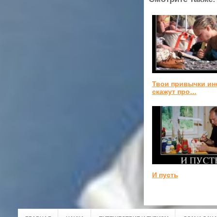
Твои привычки ин
скажут про…
И пусть