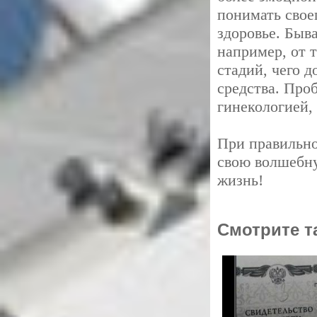
понимать свое
здоровье. Быв
например, от 
стадий, чего д
средства. Про
гинекологией, 
При правильно
свою волшебну
жизнь!
Смотрите т