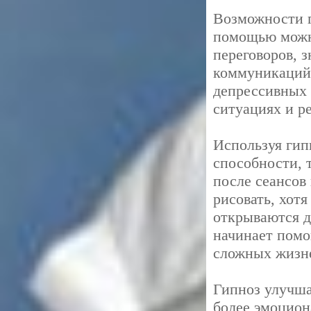
Возможности г
помощью можно
переговоров, 
коммуникаций,
депрессивных 
ситуациях и р
Используя гип
способности, 
после сеансов 
рисовать, хотя
открываются д
начинает помо
сложных жизн
Гипноз улучша
более эмоцион