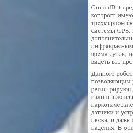
GroundBot пре
которого имею
трехмерном фо
системы GPS. 
дополнительны
инфракрасными
время суток, 
видеть все про
Данного робот
позволяющим у
регистрирующ
излишнюю вла
наркотические
датчики и уст
песка, и даже 
падения. В ос