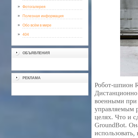
Фотогалерея
Полезная информация
Обо всём в мире
404
ОБЪЯВЛЕНИЯ
РЕКЛАМА
Робот-шпион R
Дистанционно 
военными при
управляемым р
целях. Что и 
GroundBot. Он
использовать,