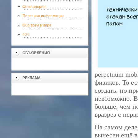
Фотогалерея
Полезная информация
Обо всём в мире
404
ОБЪЯВЛЕНИЯ
perpetuum mobi
РЕКЛАМА
физиков. То ес
создать, но пр
невозможно. В
больше, чем п
вразрез с пер
На самом деле,
вынесен ещё в