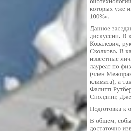
биотехнологий
которых уже и
100%».
Данное заседа
дискуссии. В 
Ковалевич, ру
Сколково. В к
известные лич
лауреат по фи
(член Межправ
климата), а т
Фалипп Рутбер
Сполдинг, Дж
Подготовка к 
В общем, собы
достаточно из