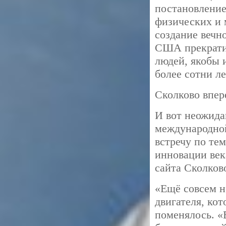
постановление
физических и 
создание вечн
США прекратил
людей, якобы 
более сотни ле
Сколково впер
И вот неожида
международной
встречу по те
инновации век
сайта Сколков
«Ещё совсем н
двигателя, кот
поменялось. «