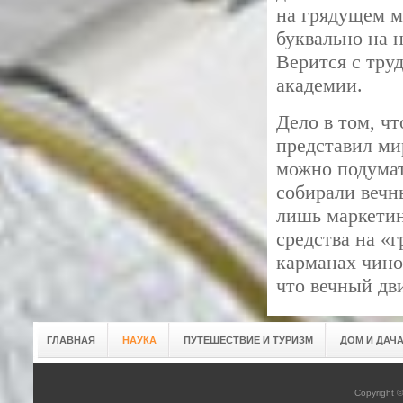
на грядущем 
буквально на 
Верится с тру
академии.
Дело в том, ч
представил ми
можно подумат
собирали вечн
лишь маркетин
средства на «
карманах чино
что вечный дви
ГЛАВНАЯ
НАУКА
ПУТЕШЕСТВИЕ И ТУРИЗМ
ДОМ И ДАЧ
Copyright 