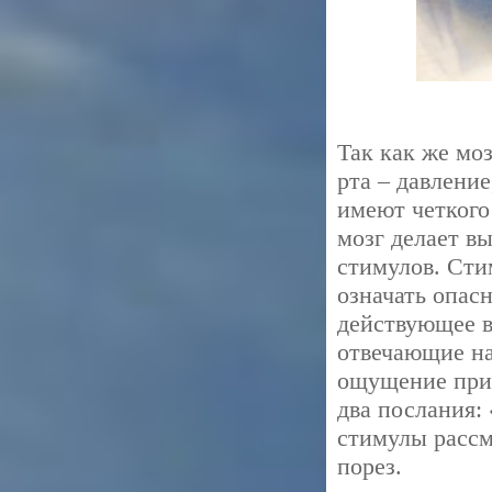
Так как же мо
рта – давлени
имеют четкого
мозг делает в
стимулов. Сти
означать опас
действующее в
отвечающие н
ощущение прия
два послания: 
стимулы рассм
порез.