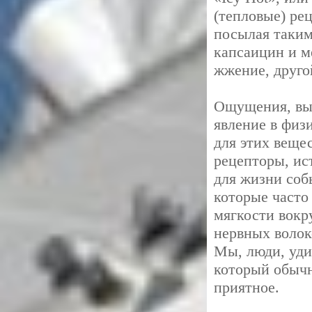
(тепловые) ре
посылая таким
капсаицин и м
жжение, другой
Ощущения, вы
явление в физ
для этих веще
рецепторы, ис
для жизни соб
которые часто
мягкости вокр
нервных волок
Мы, люди, уди
который обычн
приятное.