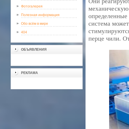
Они реагируют
Фотогалерея
механическую 
определенные 
Полезная информация
система может
Обо всём в мире
стимулируются
404
перце чили. О
ОБЪЯВЛЕНИЯ
РЕКЛАМА