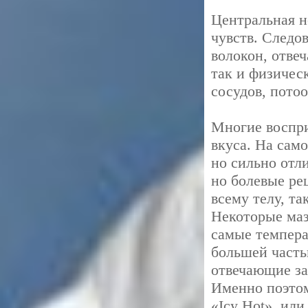
Центральная н
чувств. Следо
волокон, отве
так и физичес
сосудов, пото
Многие воспр
вкуса. На сам
но сильно отл
но болевые ре
всему телу, т
Некоторые маз
самые темпера
большей часть
отвечающие за
Именно поэтом
«Icy Hot», ил