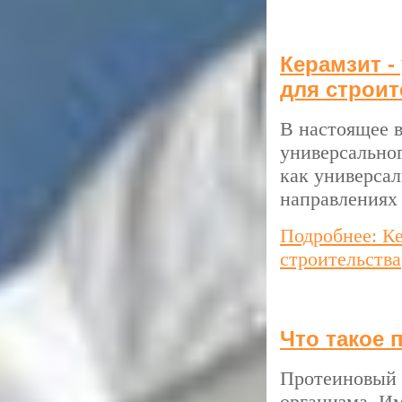
Керамзит 
для строит
В настоящее 
универсальног
как универса
направлениях 
Подробнее: К
строительства
Что такое 
Протеиновый 
организма. Им