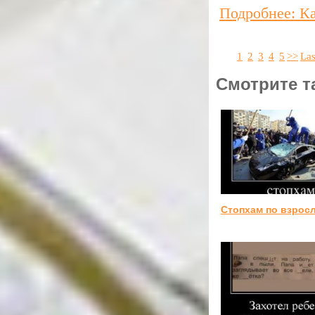
Подробнее: Ка
1
2
3
4
5
>>
Las
Смотрите т
Стопхам по взрос