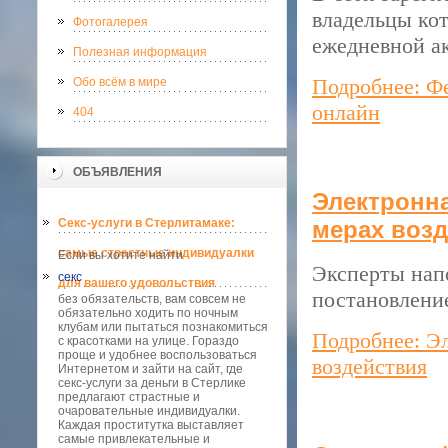
владельцы ко
Фотогалерея
ежедневной а
Полезная информация
Подробнее: Ф
Обо всём в мире
онлайн
404
ОБЪЯВЛЕНИЯ
Электронн
Секс-услуги в Стерлитамаке:
мерах воз
самые страстные индивидуалки
Если вы хотите найти
Эксперты напо
секс
для вашего удовольствия
постановлени
без обязательств, вам совсем не
обязательно ходить по ночным
клубам или пытаться познакомиться
Подробнее: Э
с красотками на улице. Гораздо
проще и удобнее воспользоваться
воздействия
Интернетом и зайти на сайт, где
секс-услуги за деньги в Стерлике
предлагают страстные и
очаровательные индивидуалки.
Каждая проститутка выставляет
самые привлекательные и