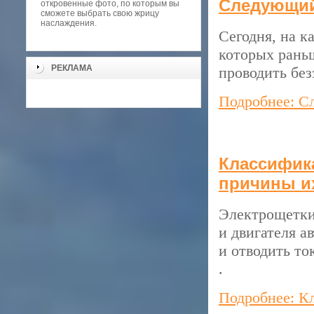
Следующий
откровенные фото, по которым вы
сможете выбрать свою жрицу
наслаждения.
Сегодня, на к
которых раньш
РЕКЛАМА
проводить без
Подробнее: С
Классифик
причины и
Электрощетки
и двигателя а
и отводить то
.
Подробнее: К