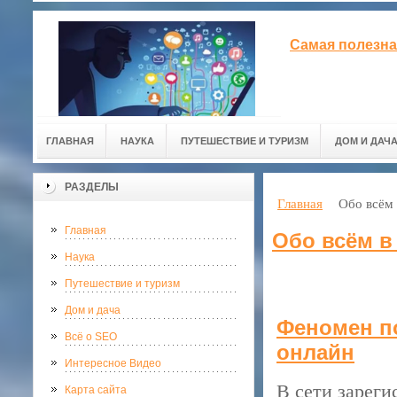
Самая полезна
ГЛАВНАЯ
НАУКА
ПУТЕШЕСТВИЕ И ТУРИЗМ
ДОМ И ДАЧ
РАЗДЕЛЫ
Главная
Обо всём 
Главная
Обо всём в
Наука
Путешествие и туризм
Дом и дача
Феномен п
Всё о SEO
онлайн
Интересное Видео
В сети зареги
Карта сайта