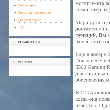
могут иметь в
Фотогалерея
компьютер от 
Полезная информация
Обо всём в мире
Маршрутизатор
достаточно ни
404
функций. Вы м
вашей сети го
ОБЪЯВЛЕНИЯ
Еще в январе 
Consumer Elec
РЕКЛАМА
5500 Gaming R
для организац
обеспечения м
В США новинку
когда она поя
известно. Одн