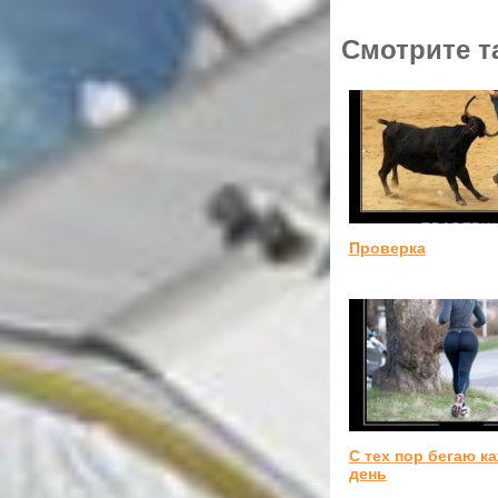
Смотрите т
Проверка
С тех пор бегаю к
день