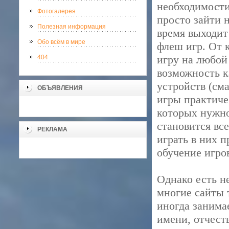
необходимости
Фотогалерея
просто зайти 
Полезная информация
время выходит
Обо всём в мире
флеш игр. От 
игру на любой 
404
возможность к
устройств (см
ОБЪЯВЛЕНИЯ
игры практич
которых нужно
становится вс
РЕКЛАМА
играть в них 
обучение игро
Однако есть н
многие сайты 
иногда занима
имени, отчест