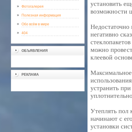
установить ещ
Фотогалерея
возможности ц
Полезная информация
Обо всём в мире
Недостаточно 
негативно ска
404
стеклопакетов
можно провест
ОБЪЯВЛЕНИЯ
клеевой основ
Максимальное 
РЕКЛАМА
использования
устранить при
уплотнительно
Утеплять пол 
начинают с ег
установки сис