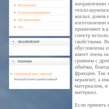
направлениях 
Фотогалерея
тепло-шумоизо
Полезная информация
жилых домов и
Обо всём в мире
изготовлении 
404
применяют в к
спектр исполь
свойствами. В
ОБЪЯВЛЕНИЯ
обусловлены е
имеет очень н
сравним с дре
РЕКЛАМА
объёмы, благо
фракции. Так 
серебряный крест мужской
керамзит, а и
большой купить православный.
материалом, и
материал.
Если принять 