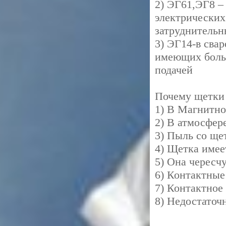
2) ЭГ61,ЭГ8 –
электрических
затруднитель
3) ЭГ14-в сва
имеющих больш
подачей
Почему щетки 
1) В Магнитно
2) В атмосфер
3) Пыль со ще
4) Щетка имее
5) Она чересч
6) Контактные
7) Контактное
8) Недостаточ