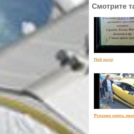
Смотрите т
Пей колу
Русские опять пал