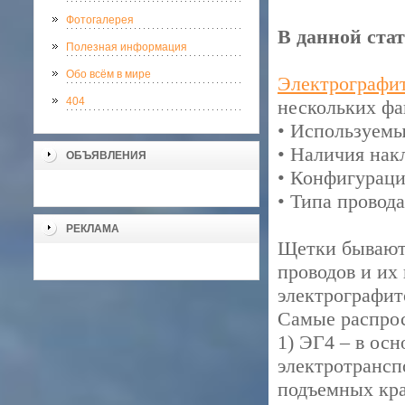
Фотогалерея
В данной ста
Полезная информация
Обо всём в мире
Электрографи
404
нескольких фак
• Используемы
• Наличия нак
ОБЪЯВЛЕНИЯ
• Конфигурац
• Типа провод
РЕКЛАМА
Щетки бывают
проводов и их
электрографит
Самые распрос
1) ЭГ4 – в ос
электротранспо
подъемных кра