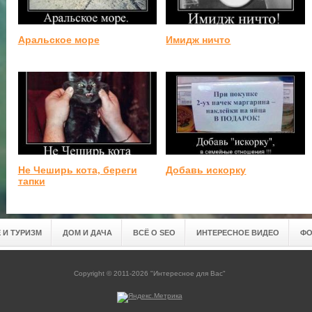
Аральское море
Имидж ничто
Не Чеширь кота, береги
Добавь искорку
тапки
 И ТУРИЗМ
ДОМ И ДАЧА
ВСЁ О SEO
ИНТЕРЕСНОЕ ВИДЕО
ФО
Copyright © 2011-2026 "Интересное для Вас"