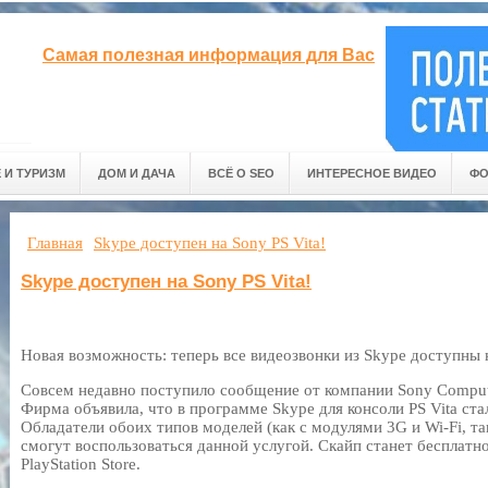
Самая полезная информация для Вас
 И ТУРИЗМ
ДОМ И ДАЧА
ВСЁ О SEO
ИНТЕРЕСНОЕ ВИДЕО
ФО
Главная
Skype доступен на Sony PS Vita!
Skype доступен на Sony PS Vita!
Новая возможность: теперь все видеозвонки из Skype доступны н
Совсем недавно поступило сообщение от компании Sony Compute
Фирма объявила, что в программе Skype для консоли PS Vita ст
Обладатели обоих типов моделей (как с модулями 3G и Wi-Fi, так
смогут воспользоваться данной услугой. Скайп станет бесплатн
PlayStation Store.