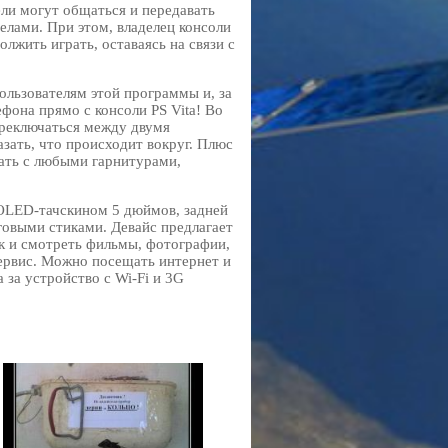
ли могут общаться и передавать
елами. При этом, владелец консоли
лжить играть, оставаясь на связи с
ользователям этой программы и, за
фона прямо с консоли PS Vita! Во
реключаться между двумя
зать, что происходит вокруг. Плюс
вать с любыми гарнитурами,
с OLED-тачскином 5 дюймов, задней
говыми стиками. Девайс предлагает
ак и смотреть фильмы, фотографии,
ервис. Можно посещать интернет и
а за устройство с Wi-Fi и 3G