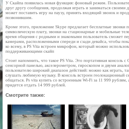
У Скайпа появилась новая функция: фоновый режим. Пользовате
друг другу сообщения, продолжая играть и заниматься своими д
может поставить игру на паузу, принять входящий звонок и продо
позвонившим.
Кроме этого, приложение Skype предлагает бесплатные звонки п
символическую плату, звонки на стационарные и мобильные теле
время общения с родными и знакомыми пользователь сможет пе
камерами, расположенными спереди и сзади девайса, чтобы пока
ко всему, в PS Vita встроен микрофон, который можно использо
поддерживающими скайп
Стоит напомнить, что такое PS Vita. Это портативная консоль 
сенсорной панелью, акселерометром, гироскопом и двумя анало
пользователю широкий диапазон действий: можно как играть, т
слушать любимую музыку. В консоль встроен геолокационный с
общаться. Ps vita купить со встроенным Wi-Fi за 11 999 рублям, 
придется отдать 14 999 рублей.
Смотрите также: