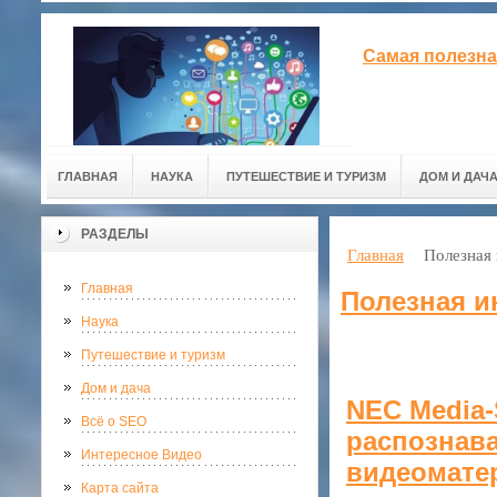
Самая полезна
ГЛАВНАЯ
НАУКА
ПУТЕШЕСТВИЕ И ТУРИЗМ
ДОМ И ДАЧ
РАЗДЕЛЫ
Главная
Полезная
Главная
Полезная 
Наука
Путешествие и туризм
Дом и дача
NEC Media-
Всё о SEO
распознав
Интересное Видео
видеомате
Карта сайта