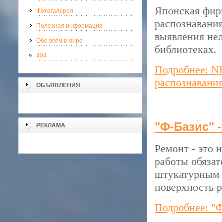
Японская фир
Фотогалерея
распознавания
Полезная информация
выявления не
Обо всём в мире
библиотеках.
404
Подробнее: NE
распознавани
ОБЪЯВЛЕНИЯ
"Ф-Базис" 
РЕКЛАМА
Ремонт - это 
работы обязат
штукатурным р
поверхность р
Подробнее: "