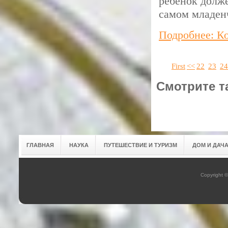
ребенок долже
самом младен
Подробнее: К
First
<<
22
23
24
Смотрите т
ГЛАВНАЯ
НАУКА
ПУТЕШЕСТВИЕ И ТУРИЗМ
ДОМ И ДАЧ
Copyright 