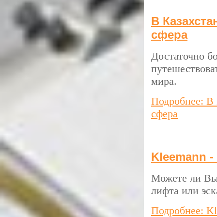
В Казахста
сфера
Достаточно б
путешествова
мира.
Подробнее: В 
сфера
Kleemann -
Можете ли Вы 
лифта или эск
Подробнее: Kl