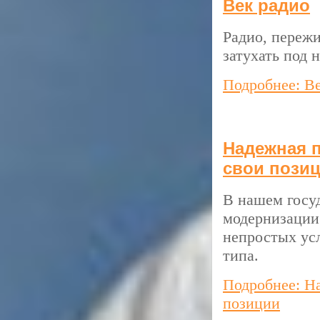
Век радио
Радио, пережи
затухать под 
Подробнее: В
Надежная 
свои пози
В нашем госуд
модернизации 
непростых ус
типа.
Подробнее: Н
позиции