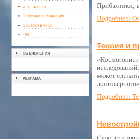
Прибалтики, в
Фотогалерея
Полезная информация
Подробнее: О
Обо всём в мире
404
Теория и п
ОБЪЯВЛЕНИЯ
«Космогонист 
исследований
может сделать
РЕКЛАМА
достоверного
Подробнее: Те
Новостройк
Своё детство 