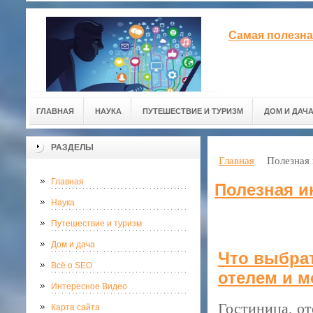
Самая полезна
ГЛАВНАЯ
НАУКА
ПУТЕШЕСТВИЕ И ТУРИЗМ
ДОМ И ДАЧ
РАЗДЕЛЫ
Главная
Полезная
Главная
Полезная 
Наука
Путешествие и туризм
Дом и дача
Что выбрат
Всё о SEO
отелем и 
Интересное Видео
Гостиница, от
Карта сайта