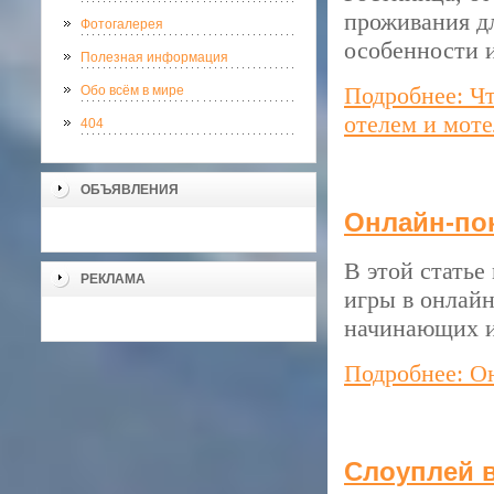
проживания д
Фотогалерея
особенности 
Полезная информация
Подробнее: Чт
Обо всём в мире
отелем и мот
404
ОБЪЯВЛЕНИЯ
Онлайн-пок
В этой стать
РЕКЛАМА
игры в онлайн
начинающих и
Подробнее: Он
Слоуплей в