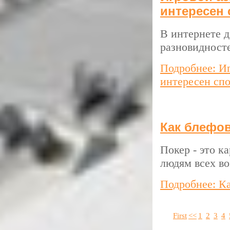
интересен 
В интернете 
разновидносте
Подробнее: Иг
интересен спо
Как блефов
Покер - это к
людям всех во
Подробнее: Ка
First
<<
1
2
3
4