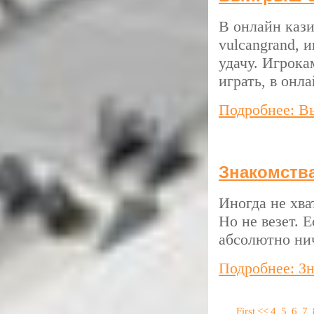
В онлайн кази
vulcangrand, 
удачу. Игрока
играть, в онл
Подробнее: В
Знакомства
Иногда не хв
Но не везет. Е
абсолютно нич
Подробнее: Зн
First
<<
4
5
6
7