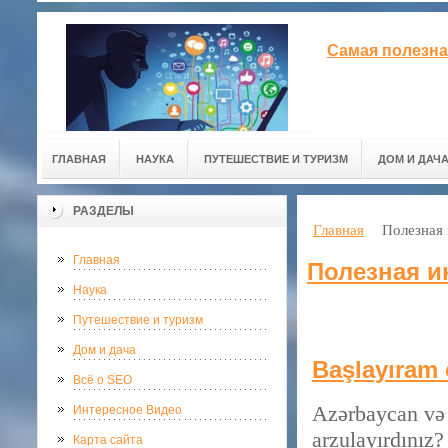
Самая полезна
ГЛАВНАЯ
НАУКА
ПУТЕШЕСТВИЕ И ТУРИЗМ
ДОМ И ДАЧ
РАЗДЕЛЫ
Главная
Полезная
Главная
Полезная 
Наука
Путешествие и туризм
Дом и дача
Başlayıram
Всё о SEO
Azərbaycan və d
Интересное Видео
arzulayırdınız
Карта сайта