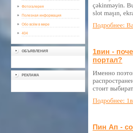
çəkinməyin. Bu
Фотогалерея
slot maşın, ekr
Полезная информация
Подробнее: Ba
Обо всём в мире
404
1вин - поч
ОБЪЯВЛЕНИЯ
портал?
Именно поэтом
РЕКЛАМА
распростране
стоит выбират
Подробнее: 1в
Пин Ап - с