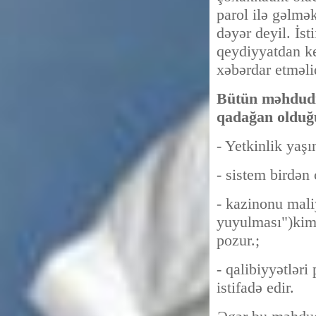
parol ilə gəlm
dəyər deyil. İs
qeydiyyatdan ke
xəbərdar etməlid
Bütün məhdudi
qadağan olduğu
- Yetkinlik yaş
- sistem birdən
- kazinonu mali
yuyulması")kimi
pozur.;
- qalibiyyətlər
istifadə edir.