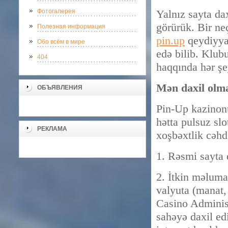
Фотогалерея
Yalnız sayta da
görürük. Bir ne
Полезная информация
pin.up
qeydiyyat
Обо всём в мире
edə bilib. Klub
404
haqqında hər şe
Mən daxil olm
ОБЪЯВЛЕНИЯ
Pin-Up kazinonu
hətta pulsuz slo
РЕКЛАМА
xoşbəxtlik cəhd 
1. Rəsmi sayta 
2. İtkin məlumat
valyuta (manat,
Casino Adminis
sahəyə daxil ed