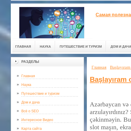
Самая полезна
ГЛАВНАЯ
НАУКА
ПУТЕШЕСТВИЕ И ТУРИЗМ
ДОМ И ДАЧ
РАЗДЕЛЫ
Главная
Başlayıram
Главная
Başlayıram 
Наука
Путешествие и туризм
Дом и дача
Azərbaycan və d
arzulayırdınız?
Всё о SEO
çəkinməyin. Bu 
Интересное Видео
slot maşın, ekr
Карта сайта