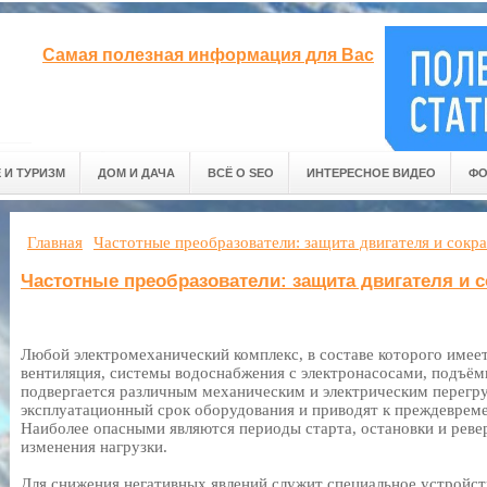
Самая полезная информация для Вас
 И ТУРИЗМ
ДОМ И ДАЧА
ВСЁ О SEO
ИНТЕРЕСНОЕ ВИДЕО
ФО
Главная
Частотные преобразователи: защита двигателя и сокр
Частотные преобразователи: защита двигателя и 
Любой электромеханический комплекс, в составе которого имеет
вентиляция, системы водоснабжения с электронасосами, подъёмн
подвергается различным механическим и электрическим перегр
эксплуатационный срок оборудования и приводят к преждевре
Наиболее опасными являются периоды старта, остановки и ревер
изменения нагрузки.
Для снижения негативных явлений служит специальное устройст