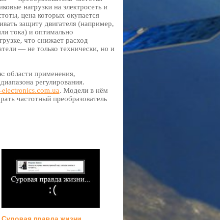
иковые нагрузки на электросеть и
стоты, цена которых окупается
ивать защиту двигателя (например,
ли тока) и оптимально
грузке, что снижает расход
тели — не только технически, но и
к: области применения,
 диапазона регулирования.
a-electronics.com.ua
. Модели в нём
брать частотный преобразователь
Суровая правда жизни