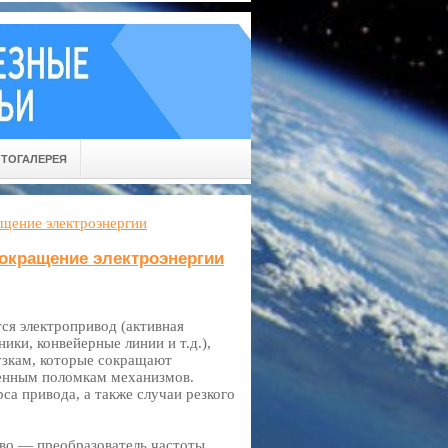
ТОГАЛЕРЕЯ
ащение электроэнергии
сокращение электроэнергии
ся электропривод (активная
ики, конвейерные линии и т.д.),
узкам, которые сокращают
менным поломкам механизмов.
са привода, а также случаи резкого
во — преобразователь частоты.