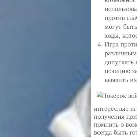
использова
против сла
могут быт
ходы, кото
Игра проти
различным
допускать
позицию за
выявить их
интересные иг
получения при
помнить о воз
всегда быть г