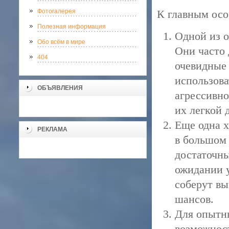
Фотогалерея
К главным осо
Полезная информация
Одной из о
Обо всём в мире
Они часто
404
очевидные 
использова
ОБЪЯВЛЕНИЯ
агрессивно
их легкой 
Еще одна х
РЕКЛАМА
в большом 
достаточны
ожидании у
соберут в
шансов.
Для опытн
возможност