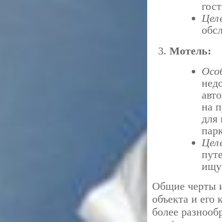
гос
Цел
обс
Мотель:
Осо
нед
авт
на 
для 
пар
Цел
пут
ищу
Общие черты и
объекта и его
более разнооб