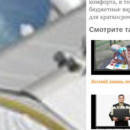
комфорта, в т
бюджетные вар
для краткосро
Смотрите т
Детский ланерь п