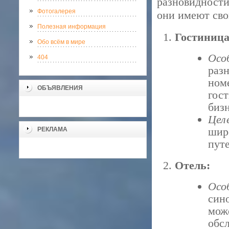
разновидности
Фотогалерея
они имеют сво
Полезная информация
Гостиница
Обо всём в мире
Осо
404
раз
ном
ОБЪЯВЛЕНИЯ
гос
бизн
Цел
шир
РЕКЛАМА
путе
Отель:
Осо
син
мож
обс