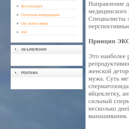
Направление д
Фотогалерея
медицинского 
Полезная информация
Специалисты з
Обо всём в мире
перспективные
404
Принцип ЭКО 
ОБЪЯВЛЕНИЯ
Это наиболее 
репродуктивно
женской детор
РЕКЛАМА
мужа. Суть ме
сперматозоида
яйцеклетку, а
сильный сперм
несколько дне
вынашивания.