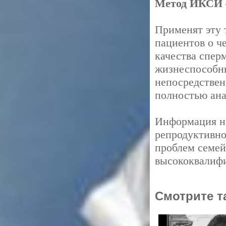
Метод ИКСИ 
Применят эту 
пациентов о ч
качества спер
жизнеспособны
непосредствен
полностью ан
Информация 
репродуктивн
проблем семей
высококвалиф
Смотрите т