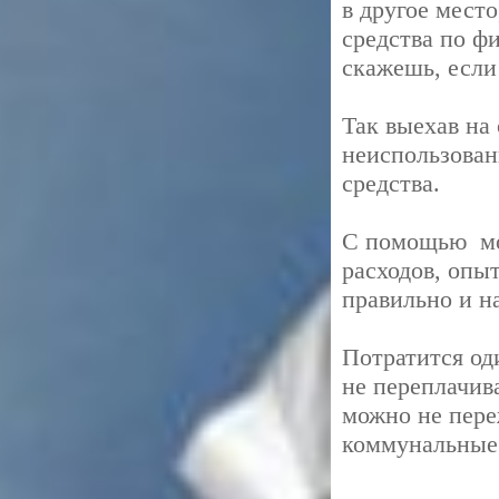
в другое место
средства по ф
скажешь, если
Так выехав на 
неиспользован
средства.
С помощью мо
расходов, опы
правильно и на
Потратится од
не переплачива
можно не пере
коммунальные 