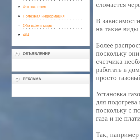
сломается чере
Фотогалерея
Полезная информация
В зависимости
Обо всём в мире
на такие вид
404
Более распрос
поскольку они
ОБЪЯВЛЕНИЯ
счетчика необ
работать в дом
просто газовы
РЕКЛАМА
Установка газо
для подогрева
поскольку с п
газа и не плат
Так, например