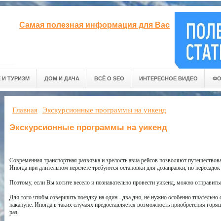
Самая полезная информация для Вас
 И ТУРИЗМ
ДОМ И ДАЧА
ВСЁ О SEO
ИНТЕРЕСНОЕ ВИДЕО
ФО
Главная
Экскурсионные программы на уикенд
Экскурсионные программы на уикенд
Современная транспортная развязка и зрелость авиа рейсов позволяют путешествова
Иногда при длительном перелете требуются остановки для дозаправки, но пересадок
Поэтому, если Вы хотите весело и познавательно провести уикенд, можно отправить
Для того чтобы совершить поездку на один - два дня, не нужно особенно тщательно 
накануне. Иногда в таких случаях предоставляется возможность приобретения горящ
раз.