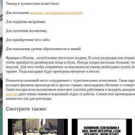
Уикенд в путешествии может быть:
Для посещения
мировых достопримечательностей
;
Для поднятия настроения;
Для сплочения коллектива;
Для приобретения чего-либо;
Для повышения уровня образованности и знаний.
Франция и Италия - излюбленные места всех модниц. В сезон распродаж они отправ
чтобы приобрести дизайнерские вещи и обувь. Иногда скидки настолько большие, чт
покупок. Для того чтобы отправиться за покупками на уикенд необходимо купить би
заранее. Тогда выходные будут проведены интересно и весело.
Основатели компаний часто сотрудничают с туристическими агентствами. Такие пар
посещать филиалы производства в других странах, прохождение обучения и стажиро
Такие поездки всем коллективом помогают сплотить работников и наладить довери
поездки
дают новые знания и моральный отдых от работы. Совместное времяпровож
множество тем для разговора.
Смотрите также: