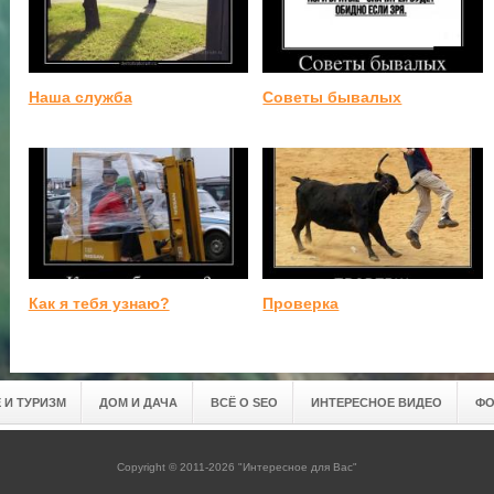
Наша служба
Советы бывалых
Как я тебя узнаю?
Проверка
 И ТУРИЗМ
ДОМ И ДАЧА
ВСЁ О SEO
ИНТЕРЕСНОЕ ВИДЕО
ФО
Copyright © 2011-2026 "Интересное для Вас"