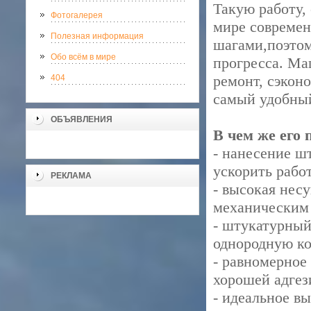
Такую работу, 
Фотогалерея
мире совреме
Полезная информация
шагами,поэтом
Обо всём в мире
прогресса. Ма
ремонт, сэкон
404
самый удобный
ОБЪЯВЛЕНИЯ
В чем же его
- нанесение ш
ускорить рабо
РЕКЛАМА
- высокая нес
механическим
- штукатурный
однородную к
- равномерное
хорошей адгез
- идеальное в