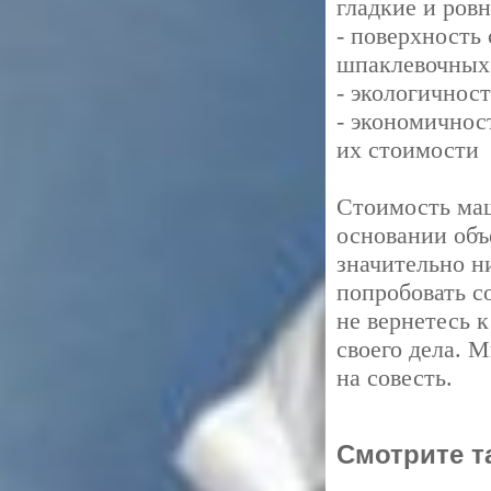
гладкие и ров
- поверхность 
шпаклевочных
- экологичнос
- экономичнос
их стоимости
Стоимость маш
основании объе
значительно н
попробовать с
не вернетесь 
своего дела. 
на совесть.
Смотрите т