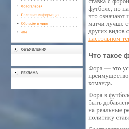
ставка с форой
Фотогалерея
футболе, но на
что означают 
Полезная информация
матчи лучше с
Обо всём в мире
других видов 
404
настольном те
ОБЪЯВЛЕНИЯ
Что такое ф
Фора — это ус
РЕКЛАМА
преимущество,
команда.
Фора в футбол
быть добавлен
на реальные ре
политику став