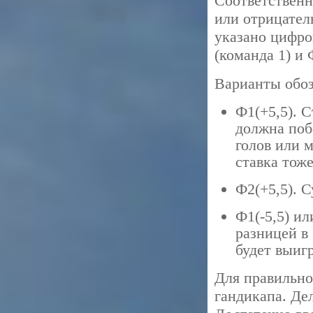
Соответственн
или отрицатель
указано цифро
(команда 1) и 
Варианты обоз
Ф1(+5,5). С
должна поб
голов или м
ставка тоже
Ф2(+5,5). С
Ф1(-5,5) и
разницей в 
будет выиг
Для правильно
гандикапа. Де