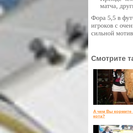
матча, друг
Фора 5,5 в фут
игроков с оче
сильной мотив
Смотрите т
А чем Вы кормите
кота?