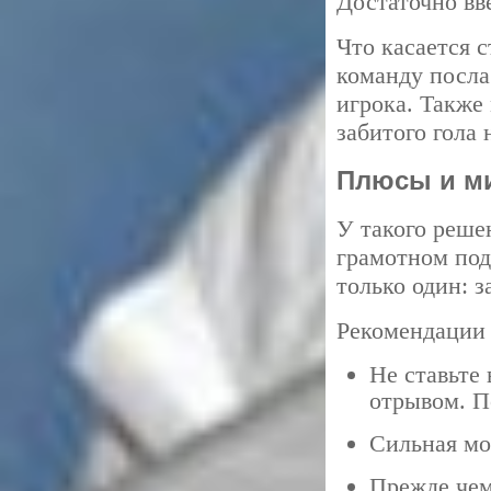
Достаточно вве
Что касается с
команду посла
игрока. Также
забитого гола 
Плюсы и ми
У такого реше
грамотном под
только один: з
Рекомендации д
Не ставьте
отрывом. П
Сильная мо
Прежде чем