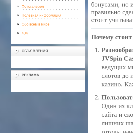
бонусами, но и
Фотогалерея
правильно сде
Полезная информация
стоит учитыва
Обо всём в мире
404
Почему стоит
Разнообра
ОБЪЯВЛЕНИЯ
JVSpin Ca
ведущих ми
слотов до 
РЕКЛАМА
казино. Ка
Пользоват
Один из к
сайта и ск
лишних шаг
готовы нач