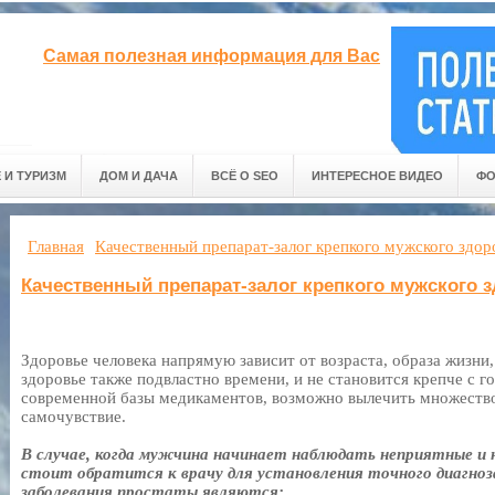
Самая полезная информация для Вас
 И ТУРИЗМ
ДОМ И ДАЧА
ВСЁ О SEO
ИНТЕРЕСНОЕ ВИДЕО
ФО
Главная
Качественный препарат-залог крепкого мужского здор
Качественный препарат-залог крепкого мужского 
Здоровье человека напрямую зависит от возраста, образа жизн
здоровье также подвластно времени, и не становится крепче с г
современной базы медикаментов, возможно вылечить множество
самочувствие.
В случае, когда мужчина начинает наблюдать неприятные и
стоит обратится к врачу для установления точного диагноз
заболевания простаты являются: