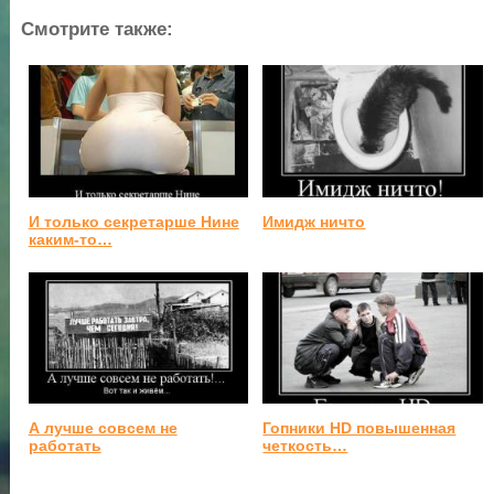
Смотрите также:
И только секретарше Нине
Имидж ничто
каким-то…
А лучше совсем не
Гопники HD повышенная
работать
четкость…