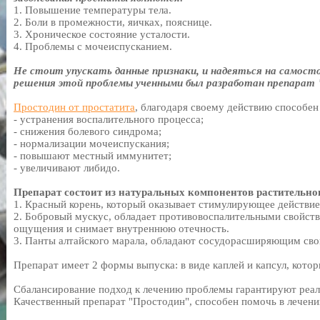
1. Повышение температуры тела.
2. Боли в промежности, яичках, пояснице.
3. Хроническое состояние усталости.
4. Проблемы с мочеиспусканием.
Не стоит упускать данные признаки, и надеяться на самост
решения этой проблемы ученными был разработан препарат
Простодин от простатита
, благодаря своему действию способен
- устранения воспалительного процесса;
- снижения болевого синдрома;
- нормализации мочеиспускания;
- повышают местный иммунитет;
- увеличивают либидо.
Препарат состоит из натуральных компонентов растительно
1. Красный корень, который оказывает стимулирующее действие
2. Бобровый мускус, обладает противовоспалительными свойст
ощущения и снимает внутреннюю отечность.
3. Панты алтайского марала, обладают сосудорасширяющим сво
Препарат имеет 2 формы выпуска: в виде каплей и капсул, кото
Сбалансирование подход к лечению проблемы гарантируют реа
Качественный препарат "Простодин", способен помочь в лечен