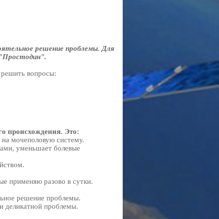
оятельное решение проблемы. Для
 "Простодин".
 решить вопросы:
го происхождения. Это:
 на мочеполовую систему.
вами, уменьшает болевые
йством.
рые применяю разово в сутки.
льное решение проблемы.
ии деликатной проблемы.