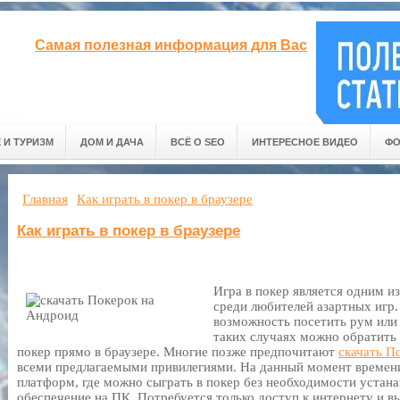
Самая полезная информация для Вас
 И ТУРИЗМ
ДОМ И ДАЧА
ВСЁ О SEO
ИНТЕРЕСНОЕ ВИДЕО
ФО
Главная
Как играть в покер в браузере
Как играть в покер в браузере
Игра в покер является одним и
среди любителей азартных игр. 
возможность посетить рум или
таких случаях можно обратить
покер прямо в браузере. Многие позже предпочитают
скачать П
всеми предлагаемыми привилегиями. На данный момент времен
платформ, где можно сыграть в покер без необходимости устан
обеспечение на ПК. Потребуется только доступ к интернету и в