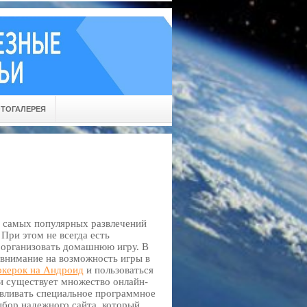
ТОГАЛЕРЕЯ
з самых популярных развлечений
При этом не всегда есть
 организовать домашнюю игру. В
 внимание на возможность игры в
окерок на Андроид
и пользоваться
и существует множество онлайн-
авливать специальное программное
ыбор надежного сайта, который