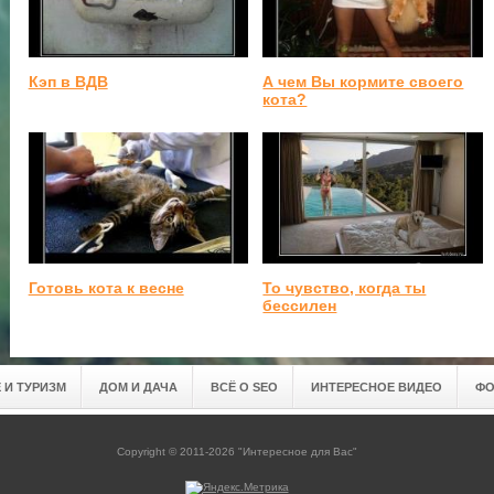
Кэп в ВДВ
А чем Вы кормите своего
кота?
Готовь кота к весне
То чувство, когда ты
бессилен
 И ТУРИЗМ
ДОМ И ДАЧА
ВСЁ О SEO
ИНТЕРЕСНОЕ ВИДЕО
ФО
Copyright © 2011-2026 "Интересное для Вас"