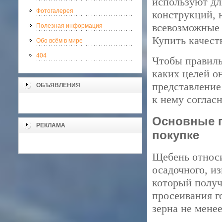
используют дл
Фотогалерея
конструкций, 
всевозможные 
Полезная информация
Купить качес
Обо всём в мире
404
Чтобы правиль
каких целей о
представление
ОБЪЯВЛЕНИЯ
к нему соглас
Основные п
РЕКЛАМА
покупке
Щебень относи
осадочного, и
который получ
просеивания г
зерна не менее