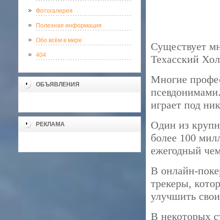
Фотогалерея
Полезная информация
Обо всём в мире
Существует мн
404
Техасский Хол
Многие профес
ОБЪЯВЛЕНИЯ
псевдонимами.
играет под ник
Один из крупн
РЕКЛАМА
более 100 мил
ежегодный чем
В онлайн-поке
трекеры, кото
улучшить свои
В некоторых с