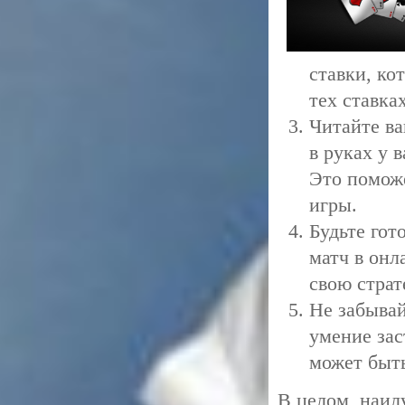
ставки, ко
тех ставка
Читайте ва
в руках у 
Это помож
игры.
Будьте гот
матч в онл
свою страт
Не забывай
умение зас
может быт
В целом, наил