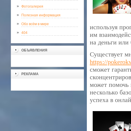
Фотогалерея
Полезная информация
Обо всём в мире
используя про
404
им взаимодейс
на деньги или
ОБЪЯВЛЕНИЯ
Существует мн
https://pokero
сможет гарант
РЕКЛАМА
сконцентриров
может помочь 
несколько баз
успеха в онлай