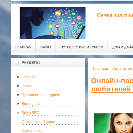
Самая полезна
ГЛАВНАЯ
НАУКА
ПУТЕШЕСТВИЕ И ТУРИЗМ
ДОМ И ДАЧ
РАЗДЕЛЫ
Главная
Онлайн-пок
Главная
Онлайн-пок
Наука
любителей 
Путешествие и туризм
Дом и дача
Всё о SEO
Интересное Видео
Карта сайта