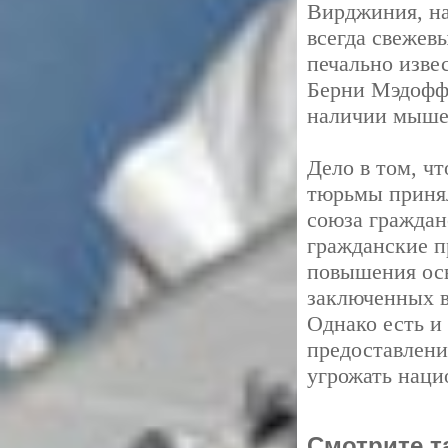
Вирджиния, на
всегда свежев
печально изве
Берни Мэдоффа
наличии мыше
Дело в том, ч
тюрьмы приня
союза граждан
гражданские пр
повышения ос
заключенных в
Однако есть и 
предоставлени
угрожать наци
Смотрите т