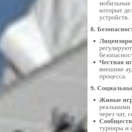
мобильные 
которые де
устройств.
8.
Безопаснос
Лицензиро
регулируют
безопаснос
Честная и
внешние ау
процесса.
9.
Социальны
Живые иг
реальными 
через чат, 
Сообществ
турниры и 