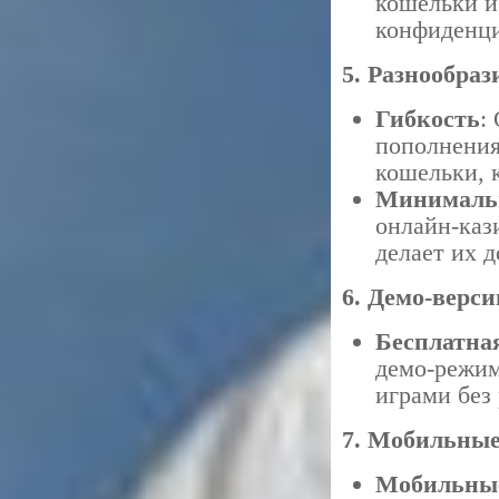
кошельки и
конфиденци
5.
Разнообраз
Гибкость
:
пополнения
кошельки, 
Минималь
онлайн-каз
делает их 
6.
Демо-верси
Бесплатна
демо-режим
играми без 
7.
Мобильные 
Мобильные