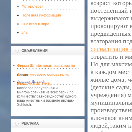
возраст которы
Фотогалерея
постепенный и
Полезная информация
выдерживают н
Обо всём в мире
провоцируют в
предвиденных 
404
возгорания по
сигнализация 
ОБЪЯВЛЕНИЯ
отвратить и м
Но для максим
Фирма Шляйх носит название по
в каждом месте
фамилии своего основателя,
Серия
жилые дома, ч
Лошади Schleich
Фридриха Шляйха..
(детские сады
наиболее популярная и
многочисленная из всех серий по
учреждения) м
количеству разновидностей одного
вида животных в разделе игрушки
муниципальные
Schleich.
производствен
ключевое вним
РЕКЛАМА
людей,таким к