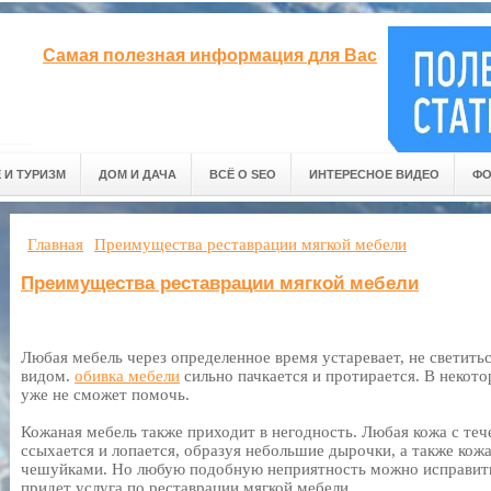
Самая полезная информация для Вас
 И ТУРИЗМ
ДОМ И ДАЧА
ВСЁ О SEO
ИНТЕРЕСНОЕ ВИДЕО
ФО
Главная
Преимущества реставрации мягкой мебели
Преимущества реставрации мягкой мебели
Любая мебель через определенное время устаревает, не светит
видом.
обивка мебели
сильно пачкается и протирается. В некот
уже не сможет помочь.
Кожаная мебель также приходит в негодность. Любая кожа с теч
ссыхается и лопается, образуя небольшие дырочки, а также ко
чешуйками. Но любую подобную неприятность можно исправить
придет услуга по реставрации мягкой мебели.