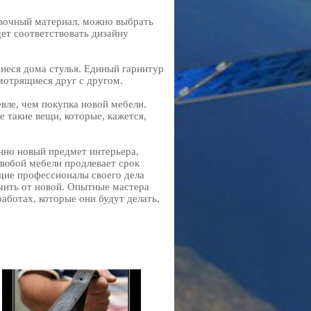
ивочный материал, можно выбрать
дет соответствовать дизайну
щиеся дома стулья. Единый гарнитур
мотрящиеся друг с другом.
вле, чем покупка новой мебели.
 такие вещи, которые, кажется,
нно новый предмет интерьера,
 любой мебели продлевает срок
ящие профессионалы своего дела
ичить от новой. Опытные мастера
аботах, которые они будут делать,