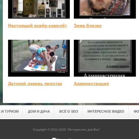
Настоящий ковёр-самолёт
Зима близко
Детский ланерь пилотка
Администрация
 И ТУРИЗМ
ДОМ И ДАЧА
ВСЁ О SEO
ИНТЕРЕСНОЕ ВИДЕО
ФО
Copyright © 2011-2026 "Интересное для Вас"