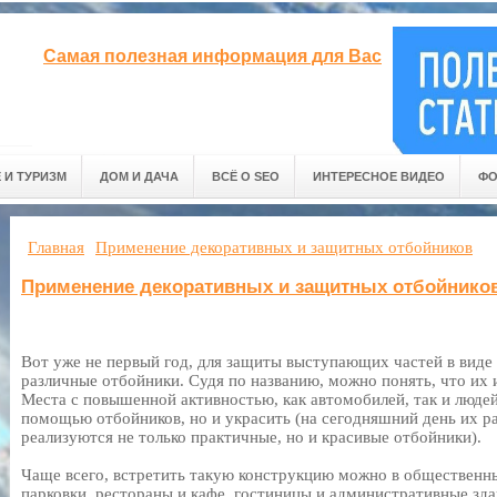
Самая полезная информация для Вас
 И ТУРИЗМ
ДОМ И ДАЧА
ВСЁ О SEO
ИНТЕРЕСНОЕ ВИДЕО
ФО
Главная
Применение декоративных и защитных отбойников
Применение декоративных и защитных отбойнико
Вот уже не первый год, для защиты выступающих частей в виде 
различные отбойники. Судя по названию, можно понять, что их 
Места с повышенной активностью, как автомобилей, так и людей
помощью отбойников, но и украсить (на сегодняшний день их р
реализуются не только практичные, но и красивые отбойники).
Чаще всего, встретить такую конструкцию можно в общественны
парковки, рестораны и кафе, гостиницы и административные зда