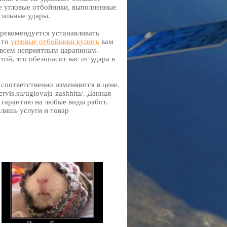
е угловые отбойники, выполненные
сильные удары.
 рекомендуется устанавливать
 то
угловые отбойники купить
вам
овсем неприятным царапинам.
й, это обезопасит вас от удара в
 соответственно изменяются в цене.
vis.su/uglovaja-zashhita/. Данная
 гарантию на любые виды работ.
 лишь услуги и товар