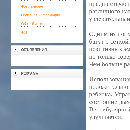
предшествующи
Фотогалерея
различного на
Полезная информация
увлекательный
Обо всём в мире
Одним из попу
404
батут с сетко
позитивных эм
ОБЪЯВЛЕНИЯ
не только сов
Чем больше ра
РЕКЛАМА
Использование
положительно 
ребенка. Упра
состояние дых
Вестибулярный
улучшается.