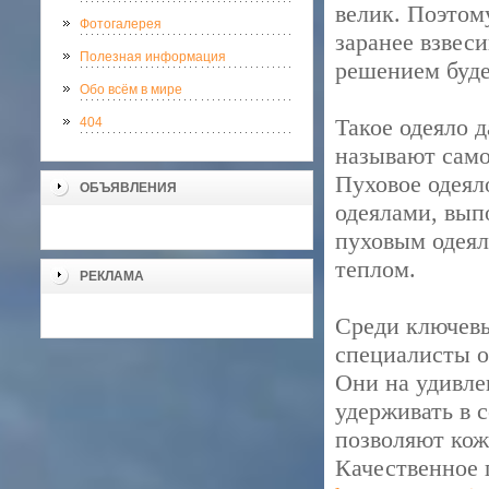
велик. Поэтом
Фотогалерея
заранее взвеси
Полезная информация
решением буде
Обо всём в мире
Такое одеяло 
404
называют само
Пуховое одеял
ОБЪЯВЛЕНИЯ
одеялами, вып
пуховым одеял
теплом.
РЕКЛАМА
Среди ключев
специалисты о
Они на удивле
удерживать в с
позволяют кож
Качественное 