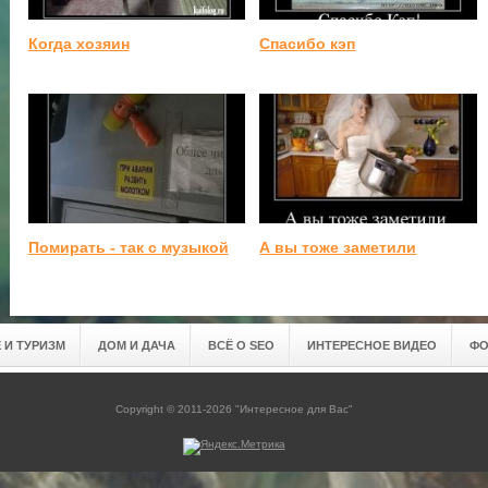
Когда хозяин
Спасибо кэп
Помирать - так с музыкой
А вы тоже заметили
 И ТУРИЗМ
ДОМ И ДАЧА
ВСЁ О SEO
ИНТЕРЕСНОЕ ВИДЕО
ФО
Copyright © 2011-2026 "Интересное для Вас"