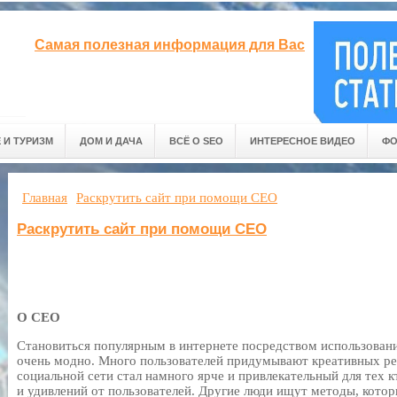
Самая полезная информация для Вас
 И ТУРИЗМ
ДОМ И ДАЧА
ВСЁ О SEO
ИНТЕРЕСНОЕ ВИДЕО
ФО
Главная
Раскрутить сайт при помощи СЕО
Раскрутить сайт при помощи СЕО
О СЕО
Становиться популярным в интернете посредством использовани
очень модно. Много пользователей придумывают креативных ре
социальной сети стал намного ярче и привлекательный для тех к
и удивлений от пользователей. Другие люди ищут методы, кото