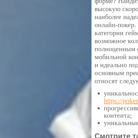
форме? Найдит
высокую скоро
наиболее наде
онлайн-покер.
категории гей
возможное кол
полноценным о
мобильной кон
и идеально по
основным преи
относят следу
уникальнос
https://poke
прогрессив
контента;
уникальные
Смотрите т