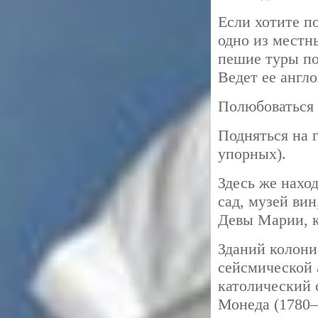
Если хотите п
одно из местн
пешие туры по 
Ведет ее англ
Полюбоваться 
Подняться на 
упорных).
Здесь же наход
сад, музей ви
Девы Марии, к
Зданий колони
сейсмической 
католический 
Монеда (1780—