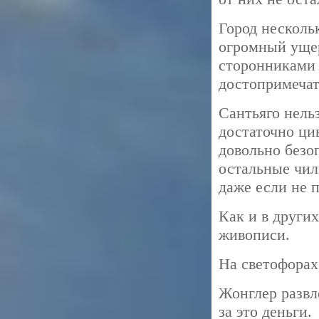
Город нескольк
огромный ущер
сторонниками 
достопримечат
Сантьяго нель
достаточно ци
довольно безо
остальные чил
даже если не п
Как и в других
живописи.
На светофорах
Жонглер развл
за это деньги.