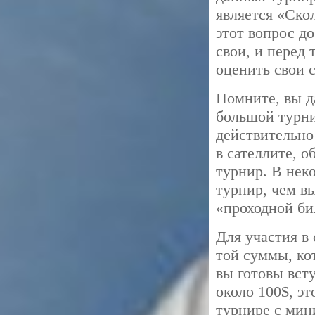
является «Ско
этот вопрос д
свои, и перед
оценить свои 
Помните, вы д
большой турни
действительно
в сателлите, 
турнир. В нек
турнир, чем в
«проходной би
Для участия в
той суммы, ко
вы готовы всту
около 100$, э
турнире с ми