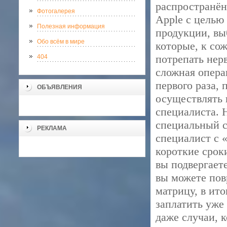
распространён
Фотогалерея
Apple с целью
Полезная информация
продукции, вы
Обо всём в мире
которые, к со
потрепать нер
404
сложная опера
первого раза,
ОБЪЯВЛЕНИЯ
осуществлять 
специалиста. 
специальный с
РЕКЛАМА
специалист с 
короткие срок
вы подвергает
вы можете пов
матрицу, в ито
заплатить уже
даже случаи, 