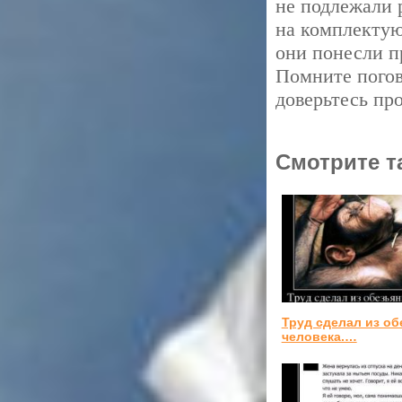
не подлежали 
на комплектую
они понесли п
Помните погов
доверьтесь пр
Смотрите т
Труд сделал из о
человека.…