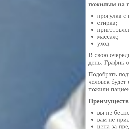
пожилым на п
прогулка с
стирка;
приготовле
массаж;
уход.
В свою очеред
день. График 
Подобрать под
человек будет
пожили пацие
Преимущества
вы не беспо
вам не при
цена за пр