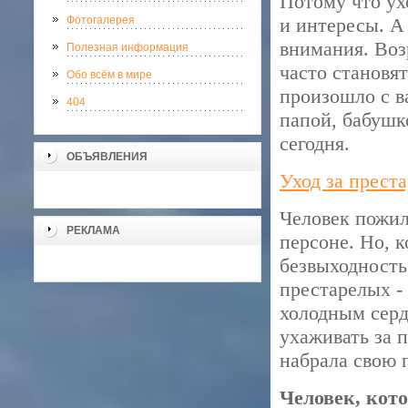
Потому что ух
Фотогалерея
и интересы. А
внимания. Воз
Полезная информация
часто становя
Обо всём в мире
произошло с 
404
папой, бабушк
сегодня.
ОБЪЯВЛЕНИЯ
Уход за прест
Человек пожил
РЕКЛАМА
персоне. Но, к
безвыходность
престарелых -
холодным серд
ухаживать за 
набрала свою 
Человек, кото