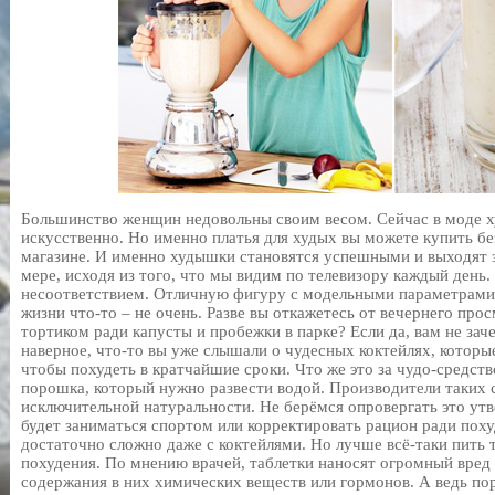
Большинство женщин недовольны своим весом. Сейчас в моде ху
искусственно. Но именно платья для худых вы можете купить б
магазине. И именно худышки становятся успешными и выходят з
мере, исходя из того, что мы видим по телевизору каждый день.
несоответствием. Отличную фигуру с модельными параметрами 
жизни что-то – не очень. Разве вы откажетесь от вечернего прос
тортиком ради капусты и пробежки в парке? Если да, вам не заче
наверное, что-то вы уже слышали о чудесных коктейлях, которы
чтобы похудеть в кратчайшие сроки. Что же это за чудо-средств
порошка, который нужно развести водой. Производители таких с
исключительной натуральности. Не берёмся опровергать это утв
будет заниматься спортом или корректировать рацион ради поху
достаточно сложно даже с коктейлями. Но лучше всё-таки пить т
похудения. По мнению врачей, таблетки наносят огромный вред 
содержания в них химических веществ или гормонов. А ведь по