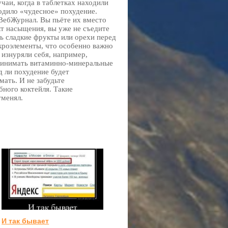
чаи, когда в таблетках находили
ходило «чудесное» похудение.
 ВебЖурнал. Вы пьёте их вместо
кт насыщения, вы уже не съедите
ь сладкие фрукты или орехи перед
икроэлементы, что особенно важно
 изнуряли себя, например,
принимать витаминно-минеральные
д ли похудение будет
ать. И не забудьте
ного коктейля. Такие
тменял.
И так бывает