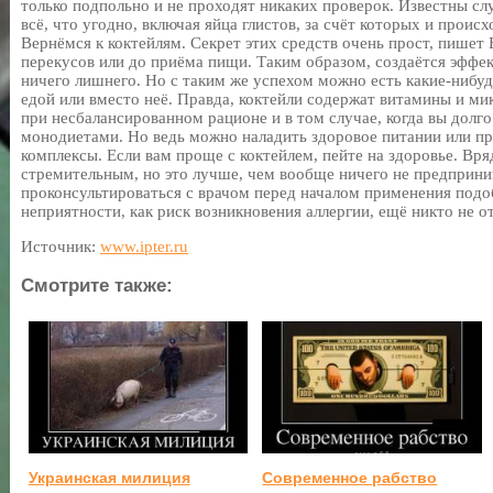
только подпольно и не проходят никаких проверок. Известны слу
всё, что угодно, включая яйца глистов, за счёт которых и проис
Вернёмся к коктейлям. Секрет этих средств очень прост, пишет
перекусов или до приёма пищи. Таким образом, создаётся эффе
ничего лишнего. Но с таким же успехом можно есть какие-нибуд
едой или вместо неё. Правда, коктейли содержат витамины и м
при несбалансированном рационе и в том случае, когда вы долго
монодиетами. Но ведь можно наладить здоровое питании или 
комплексы. Если вам проще с коктейлем, пейте на здоровье. Вря
стремительным, но это лучше, чем вообще ничего не предприним
проконсультироваться с врачом перед началом применения подоб
неприятности, как риск возникновения аллергии, ещё никто не о
Источник:
www.ipter.ru
Смотрите также:
Украинская милиция
Современное рабство